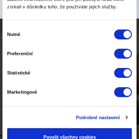
získali v důsledku toho, že používáte jejich služby.
Výběr
Nutné
souhlasu
Máte dotaz, potřebujete radu
nebo si objednat službu
Preferenční
daňového poradce?
Statistické
Neváhejte nás
kontaktovat
Marketingové
Podrobné nastavení
CHCI ZAVOLAT
Povolit všechny cookies