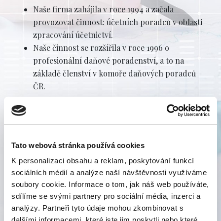
Naše firma zahájila v roce 1994 a začala
provozovat činnost: účetních poradců v oblasti
zpracování účetnictví.
Naše činnost se rozšířila v roce 1996 o
profesionální daňové poradenství, a to na
základě členství v komoře daňových poradců
ČR.
Účetní a daňová kancelář Jakub Výborný, se při
poskytování služeb daňového poradenství musí řídit
Tato webová stránka používá cookies
zákonem č. 523/1992 Sb. o daňovém poradenství a
K personalizaci obsahu a reklam, poskytování funkcí
KDP ČR, a Stanovami Komory. Společnost je tak po
sociálních médií a analýze naší návštěvnosti využíváme
celou dobu výkonu daňového poradenství pojištěna.
soubory cookie. Informace o tom, jak náš web používáte,
Za případnou námi způsobenou škodu tak ručí
sdílíme se svými partnery pro sociální média, inzerci a
pojišťovna (až do výše 3 mil. Kč).
analýzy. Partneři tyto údaje mohou zkombinovat s
dalšími informacemi, které jste jim poskytli nebo které