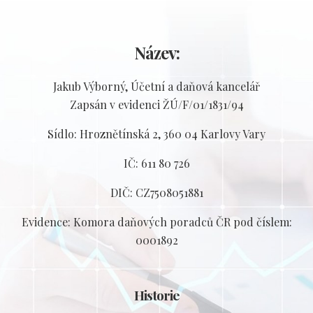
Název:
Jakub Výborný, Účetní a daňová kancelář
Zapsán v evidenci ŽÚ/F/01/1831/94
Sídlo: Hroznětínská 2, 360 04 Karlovy Vary
IČ: 611 80 726
DIČ: CZ7508051881
Evidence: Komora daňových poradců ČR pod číslem:
0001892
Historie